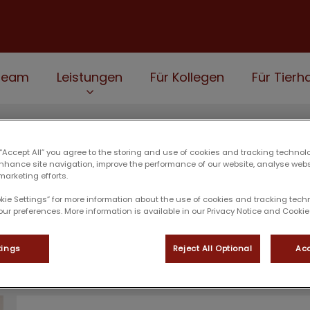
Team
Leistungen
Für Kollegen
Für Tierha
 “Accept All” you agree to the storing and use of cookies and tracking technol
enhance site navigation, improve the performance of our website, analyse web
marketing efforts.
Deana Kira Schutsch
okie Settings” for more information about the use of cookies and tracking tec
our preferences. More information is available in our Privacy Notice and Cookie 
tings
Reject All Optional
Acc
FACHANGESTELLTE