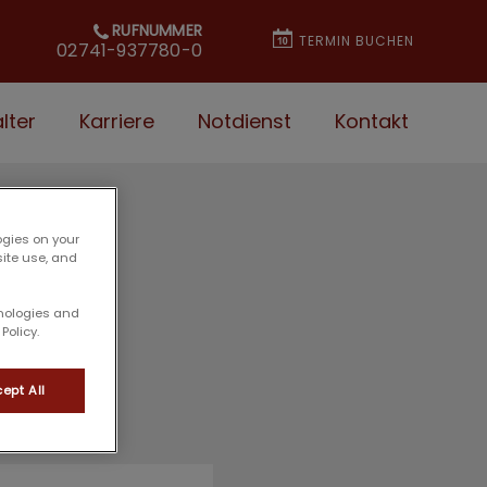
RUFNUMMER
TERMIN BUCHEN
02741-937780-0
lter
Karriere
Notdienst
Kontakt
ogies on your
site use, and
hnologies and
Policy.
ept All