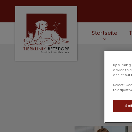
Startseite
Homepage Tierklinik Betzdorf
By clicking
device to 
assist our 
Select “Co
to adjust y
Set