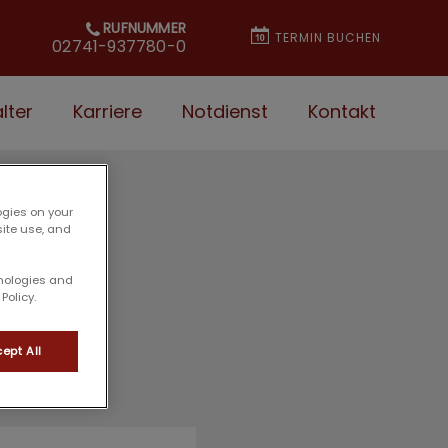
RUFNUMMER
TERMIN BUCHEN
02741-937780-0
lter
Karriere
Notdienst
Kontakt
ogies on your
site use, and
hnologies and
Policy.
ept All