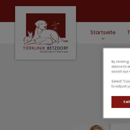
Startseite
Homepage Tierklinik Betzdorf
By clicking
device to 
assist our 
Select “Co
to adjust y
Set