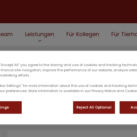
Team
Leistungen
Für Kollegen
Für Tierha
 “Accept All” you agree to the storing and use of cookies and tracking technol
enhance site navigation, improve the performance of our website, analyse web
marketing efforts.
Jana Simon
okie Settings” for more information about the use of cookies and tracking tec
our preferences. More information is available in our Privacy Notice and Cookie 
tings
Reject All Optional
Acc
FACHANGESTELLTE