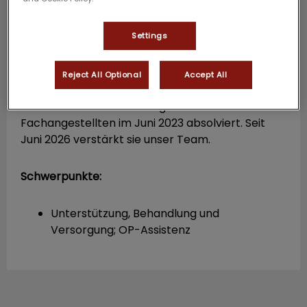
Settings
Reject All Optional
Accept All
Jessica Kick
TFA
Jessica hat ihre Ausbildung zur Tiermedizinischen
Fachangestellten im Juni 2023 absolviert. Seit
Juni 2026 verstärkt sie unser Team.
Schwerpunkte:
Unterstützung, Behandlung und
Versorgung; OP-Assistenz