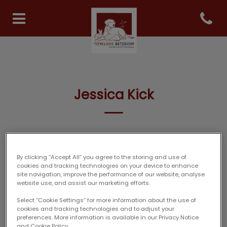
Open co
Homepage Tierklinik Betzdor
Jessica Kick
FACHANGESTELLTE
By clicking “Accept All” you agree to the storing and use of
cookies and tracking technologies on your device to enhance
site navigation, improve the performance of our website, analyse
website use, and assist our marketing efforts.
Select “Cookie Settings” for more information about the use of
cookies and tracking technologies and to adjust your
preferences. More information is available in our Privacy Notice
and Cookie Policy.