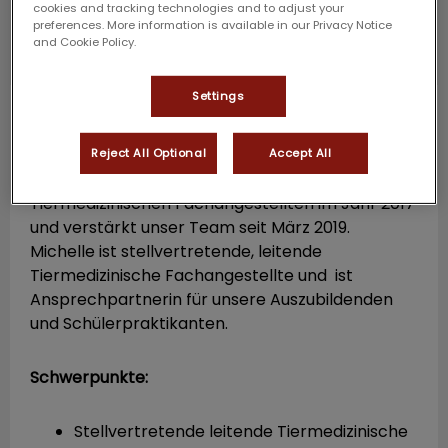
cookies and tracking technologies and to adjust your
preferences. More information is available in our Privacy Notice
and Cookie Policy.
Settings
Michelle Lenz-Vallender
TFA / Leitung
Station
Reject All Optional
Accept All
Michelle absolvierte ihre Ausbildung zur
Tiermedizinischen Fachangestellten im Jahr 2017
und verstärkt unser Team seit März 2019.
Michelle ist stellvertretende, leitende
Tiermedizinische Fachangestellte und ist
Ansprechpartnerin für unsere Auszubildenden
und Schülerpraktikanten.
Schwerpunkte:
Stellvertretende leitende Tiermedizinische