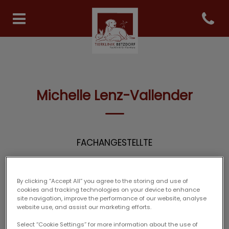
Open co
Homepage Tierklinik Betzdor
Michelle Lenz-Vallender
FACHANGESTELLTE
By clicking “Accept All” you agree to the storing and use of
cookies and tracking technologies on your device to enhance
site navigation, improve the performance of our website, analyse
website use, and assist our marketing efforts.
Select “Cookie Settings” for more information about the use of