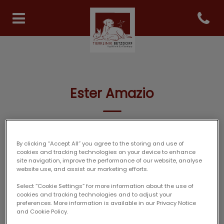
Open co
Homepage Tierklinik Betzdor
Ester Amazio
REZEPTION
By clicking “Accept All” you agree to the storing and use of
cookies and tracking technologies on your device to enhance
site navigation, improve the performance of our website, analyse
website use, and assist our marketing efforts.
Select “Cookie Settings” for more information about the use of
cookies and tracking technologies and to adjust your
preferences. More information is available in our Privacy Notice
and Cookie Policy.