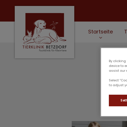
Startseite
Homepage Tierklinik Betzdorf
By clicking
device to 
assist our 
Select “Co
to adjust y
Set