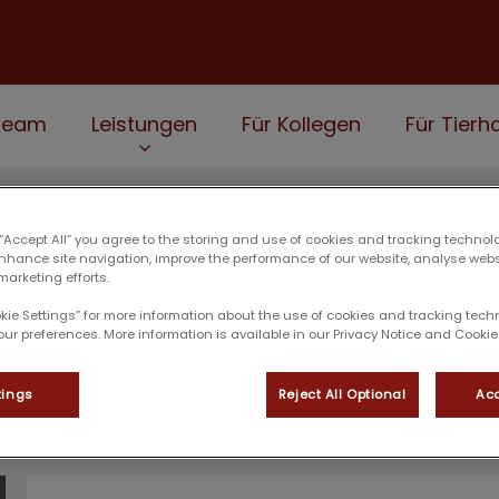
Team
Leistungen
Für Kollegen
Für Tierha
 “Accept All” you agree to the storing and use of cookies and tracking technol
enhance site navigation, improve the performance of our website, analyse web
marketing efforts.
Louisa Wengler
okie Settings” for more information about the use of cookies and tracking tec
our preferences. More information is available in our Privacy Notice and Cookie 
tings
Reject All Optional
Acc
REZEPTION