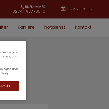
RUFNUMMER
TERMIN BUCHEN
02741-937780-0
lter
Karriere
Notdienst
Kontakt
ogies on your
site use, and
hnologies and
Policy.
ept All