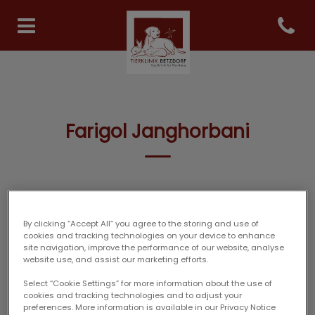
Open co
Homepage Tierklinik Betzdor
Farigol Janghorbani
TIERARZT-TEAM
By clicking “Accept All” you agree to the storing and use of
cookies and tracking technologies on your device to enhance
site navigation, improve the performance of our website, analyse
website use, and assist our marketing efforts.
Select “Cookie Settings” for more information about the use of
cookies and tracking technologies and to adjust your
preferences. More information is available in our Privacy Notice