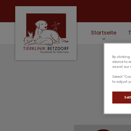
Startseite
Homepage Tierklinik Betzdorf
By clicking
device to 
assist our 
Select “Co
to adjust y
Set