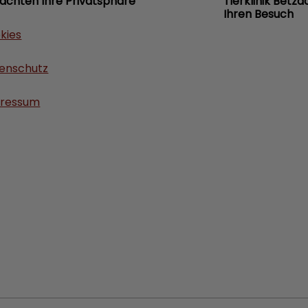
 achten Ihre Privatsphäre
Tierklinik Betzd
Ihren Besuch
kies
enschutz
ressum