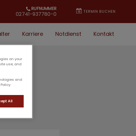
RUFNUMMER
TERMIN BUCHEN
02741-937780-0
lter
Karriere
Notdienst
Kontakt
ogies on your
site use, and
hnologies and
Policy.
ept All