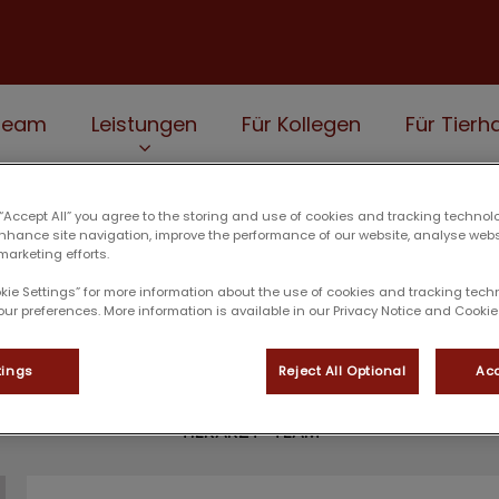
Team
Leistungen
Für Kollegen
Für Tierha
 “Accept All” you agree to the storing and use of cookies and tracking technol
enhance site navigation, improve the performance of our website, analyse web
marketing efforts.
Kerstin Fricke
okie Settings” for more information about the use of cookies and tracking tec
our preferences. More information is available in our Privacy Notice and Cookie 
tings
Reject All Optional
Acc
TIERARZT-TEAM