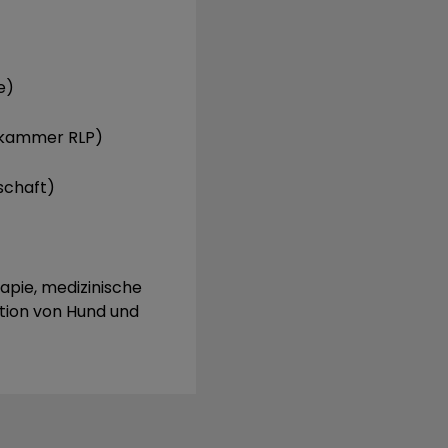
e)
ekammer RLP)
schaft)
apie, medizinische
ation von Hund und