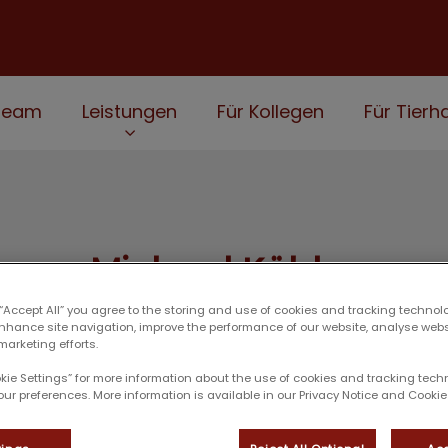
Team
Leistungen
Für Kollegen
Für Tierha
Michael Köhler
 “Accept All” you agree to the storing and use of cookies and tracking technol
enhance site navigation, improve the performance of our website, analyse web
marketing efforts.
okie Settings” for more information about the use of cookies and tracking tec
TIERARZT-TEAM
our preferences. More information is available in our Privacy Notice and Cookie 