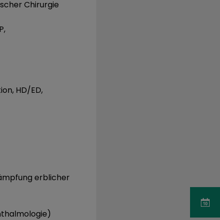
scher Chirurgie
P,
ion, HD/ED,
ämpfung erblicher
hthalmologie)