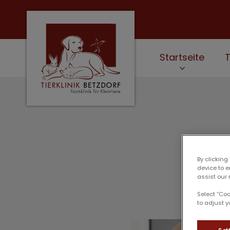
Startseite
Homepage Tierklinik Betzdorf
By clicking
device to 
assist our 
Select “Co
to adjust y