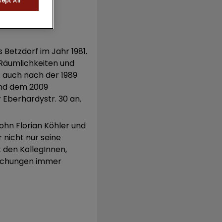
ept All
 Betzdorf im Jahr 1981.
 Räumlichkeiten und
t auch nach der 1989
und dem 2009
 Eberhardystr. 30 an.
Sohn Florian Köhler und
 nicht nur seine
 den KollegInnen,
suchungen immer