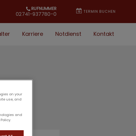
RUFNUMMER
TERMIN BUCHEN
02741-937780-0
lter
Karriere
Notdienst
Kontakt
ogies on your
site use, and
hnologies and
Policy.