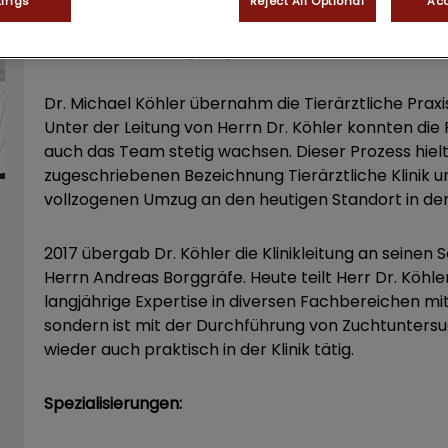
tings
Reject All Optional
Acc
Michael Köhler
Dr. med. vet.
Tierarzt
Zusatzbezeichnung Augenheilkunde
Dr. Michael Köhler übernahm die Tierärztliche Praxis
Unter der Leitung von Herrn Dr. Köhler konnten die
auch das Team stetig wachsen. Dieser Prozess hiel
zugeschriebenen Bezeichnung Tierärztliche Klinik 
vollzogenen Umzug an den heutigen Standort in der
2017 übergab Dr. Köhler die Klinikleitung an seinen 
Herrn Andreas Borggräfe. Heute teilt Herr Dr. Köhler
langjährige Expertise in diversen Fachbereichen mit
sondern ist mit der Durchführung von Zuchtunter
wieder auch praktisch in der Klinik tätig.
Spezialisierungen: