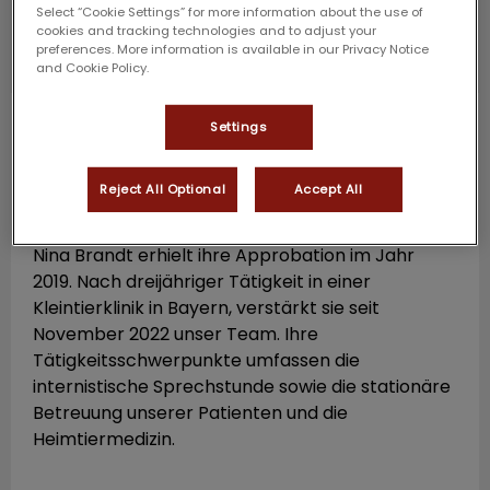
Select “Cookie Settings” for more information about the use of
cookies and tracking technologies and to adjust your
preferences. More information is available in our Privacy Notice
and Cookie Policy.
Nina Brandt
Tierärztin
Settings
GPCert SAM (General Practitioner Certificate in
Reject All Optional
Accept All
Small Animal Medicine)
Nina Brandt erhielt ihre Approbation im Jahr
2019. Nach dreijähriger Tätigkeit in einer
Kleintierklinik in Bayern, verstärkt sie seit
November 2022 unser Team. Ihre
Tätigkeitsschwerpunkte umfassen die
internistische Sprechstunde sowie die stationäre
Betreuung unserer Patienten und die
Heimtiermedizin.