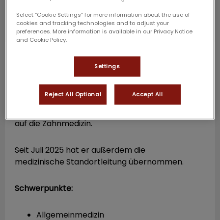
Select “Cookie Settings” for more information about the use of
cookies and tracking technologies and to adjust your
preferences. More information is available in our Privacy Notice
and Cookie Policy.
Sören Eilert
Standortleitung / Tierarzt
Settings
Sören Eilert erhielt seine Approbation im Jahr
2020 an der JLU Gießen und verstärkt seit April
Reject All Optional
Accept All
2020 unser Team. Neben seiner Tätigkeit in der
Allgemein- und Notfallmedizin, fokussiert er sich
auf die Zahnmedizin.
Seit Juli 2025 hat er außerdem die
medizinische Standortleitung übernommen.
Schwerpunkte:
Allgemeinmedizin